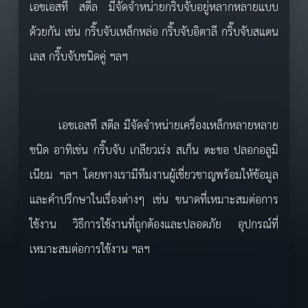
เอชเอสที สตีล มีจัดจำหน่ายกริ๊บจับอยู่หลากหลายแบบ
ด้วยกัน เช่น กริ๊บจับเหล็กหล่อ กริ๊บจับอิตาลี กริ๊บจับสแตน
เลส กริ๊บจับชนิดคู่ ฯลฯ
เอชเอสที สตีล มีจัดจำหน่ายเครื่องเหล็กหลายหลาย
ชนิด อาทิเช่น กริ๊บจับ เกลียวเร่ง สเก็น ตะขอ ปลอกอลูมิ
เนียม ฯลฯ โดยทางเรามีทีมงานผู้เชี่ยวชาญพร้อมให้ข้อมูล
และคำปรึกษาในเรื่องต่างๆ เช่น ขนาดที่เหมาะสมต่อการ
ใช้งาน วิธีการใช้งานที่ถูกต้องและปลอดภัย อุปกรณ์ที่
เหมาะสมต่อการใช้งาน ฯลฯ