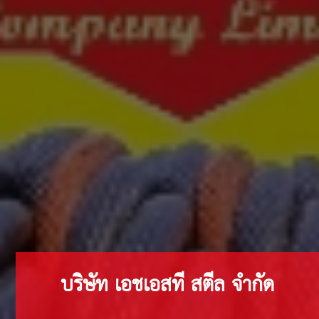
บริษัท เอชเอสที สตีล จำกัด