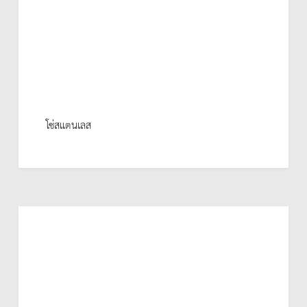
โซ่สแตนเลส