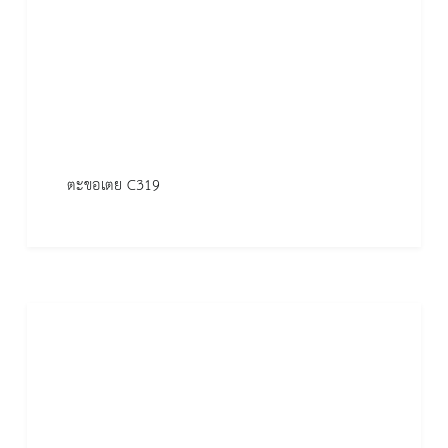
ตะขอเตย C319