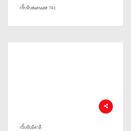
กริ๊บจับสแตนเลส 741
กริ๊บจับอิตาลี