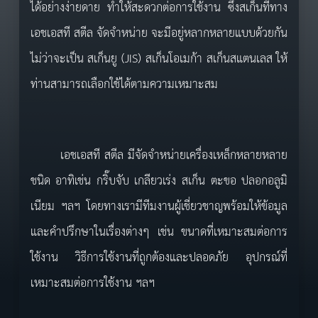
ได้อย่างง่ายดาย ทำให้สะดวกต่อการใช้งาน ซึ่งสเก็นที่ทาง
เอชเอสที สตีล จัดจำหน่าย จะมีอยู่หลากหลายแบบด้วยกัน
ไม่ว่าจะเป็น สเก็นยู (JIS) สเก็นโอเมก้า สเก็นสแตนเลส ให้
ท่านสามารถเลือกใช้ได้ตามความเหมาะสม
เอชเอสที สตีล มีจัดจำหน่ายเครื่องเหล็กหลายหลาย
ชนิด อาทิเช่น กริ๊บจับ เกลียวเร่ง สเก็น ตะขอ ปลอกอลูมิ
เนียม ฯลฯ โดยทางเรามีทีมงานผู้เชี่ยวชาญพร้อมให้ข้อมูล
และคำปรึกษาในเรื่องต่างๆ เช่น ขนาดที่เหมาะสมต่อการ
ใช้งาน วิธีการใช้งานที่ถูกต้องและปลอดภัย อุปกรณ์ที่
เหมาะสมต่อการใช้งาน ฯลฯ