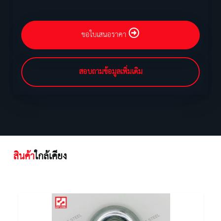
ขอใบเสนอราคา
สอบถามข้อมูลเพิ่มเติม
สินค้า
ใกล้เคียง