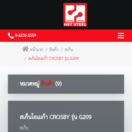
0-2235-5559
หน้าแรก
สินค้า
สเก็น
สเก็นโอเมก้า CROSBY รุ่น G209
หมวดหมู่
สินค้า
(9)
สเก็นโอเมก้า CROSBY รุ่น G209
สเก็น