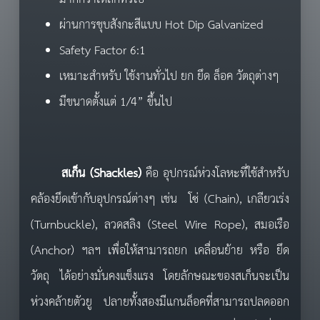
ผ่านการชุบสังกะสีแบบ Hot Dip Galvanized
Safety Factor 6:1
เหมาะสำหรับ ใช้งานทั่วไป ยก ยึด ล็อค วัตถุต่างๆ
มีขนาดตั้งแต่ 1/4” ขึ้นไป
สเก็
น
(Shackles)
คือ อุปกรณ์ห่วงโลหะที่ใช้สำหรับ
คล้องยึดเข้ากับอุปกรณ์ต่างๆ เช่น โซ่ (Chain), เกลียวเร่ง
(Turnbuckle), ลวดสลิง (Steel Wire Rope), สมอเรือ
(Anchor) ฯลฯ เพื่อให้สามารถยก เคลื่อนย้าย หรือ ยึด
วัตถุ ได้อย่างมั่นคงแข็งแรง โดยลักษณะของสเก็นจะเป็น
ห่วงคล้ายตัวยู ปลายทั้งสองมีแกนล็อคที่สามารถปลดออก