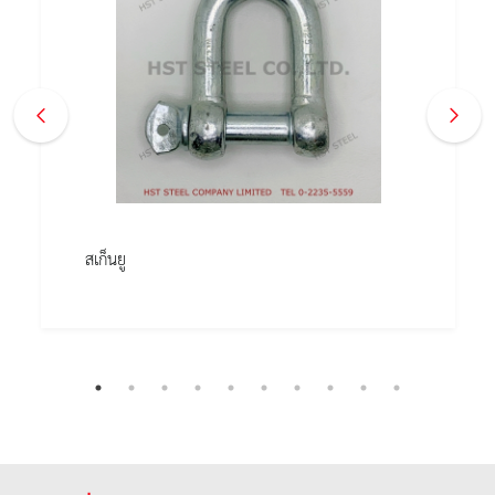
สเก็นยู