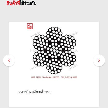
สินค้าที่
ใช้ร่วมกัน
ลวดสลิงชุบสังกะสี 7x19