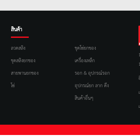
สินค้า
ลวดสลิง
ชุดโซ่ยกของ
ชุดสลิงยกของ
เครื่องเหล็ก
สายพานยกของ
รอก & อุปกรณ์รอก
โซ่
อุปกรณ์ยก ลาก ดึง
สินค้าอื่นๆ