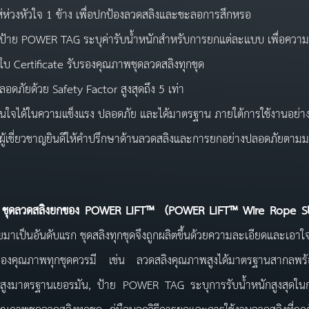
ส่ห่วงหัวใจ 1 ข้าง เพื่อปกป้องลวดสลิงและชะลอการสึกหรอ
ีป้าย POWER TAG ระบุค่ารับน้ำหนักสำหรับการยกแต่ละแบบ เพื่อความ
ีใบ Certificate รับรองคุณภาพชุดลวดสลิงทุกชุด
ลอดภัยด้วย Safety Factor สูงสุดถึง 5 เท่า
ั่นใจได้ในความแข็งแรง ปลอดภัย และได้มาตรฐาน ภายใต้การใช้งานอย่างถ
ีผู้เชี่ยวชาญยินดีให้คำปรึกษาด้านลวดสลิงและการยกอย่างปลอดภัยตา
วดสลิงยกของ
POWER LIFT™ (
POWER
LIFT™
Wire Rope S
มาเป็นอันดับแรก ชุดสลิงทุกชุดจึงถูกผลิตขึ้นด้วยความละเอียดและเอ
ของคุณภาพทุกชุดควรมี เช่น ลวดสลิงคุณภาพสูงได้มาตรฐานสากลพร้อม
สูงมาตรฐานเยอรมัน, ป้าย POWER TAG ระบุการรับน้ำหนักสูงสุดในกา