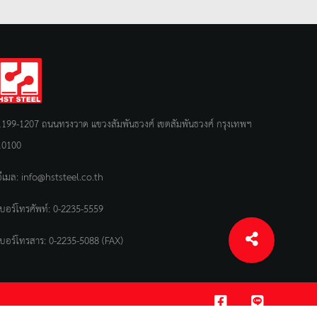
1199-1207 ถนนทรงวาด แขวงสัมพันธวงศ์ เขตสัมพันธวงศ์ กรุงเทพฯ
10100
อีเมล:
info@hststeel.co.th
เบอร์โทรศัพท์:
0-2235-5559
เบอร์โทรสาร: 0-2235-5088 (FAX)