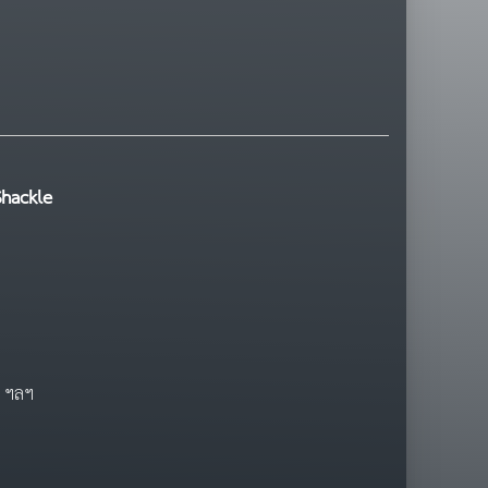
Shackle
น ฯลฯ