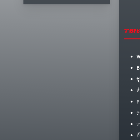
รายละเ
W
B
ช
ส
ส
ส
ล
อ