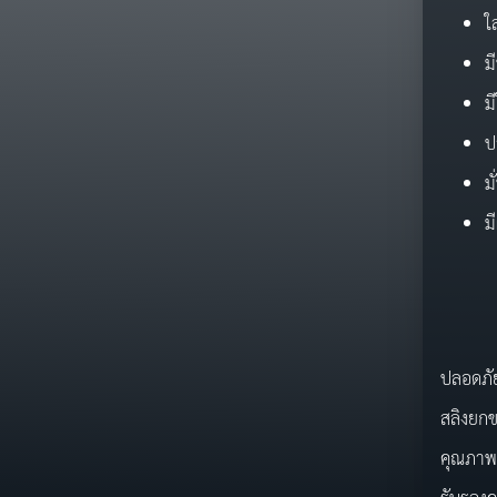
ใ
ม
ม
ป
ม
ม
ชุดล
ปลอดภัย
สลิงยก
คุณภาพ