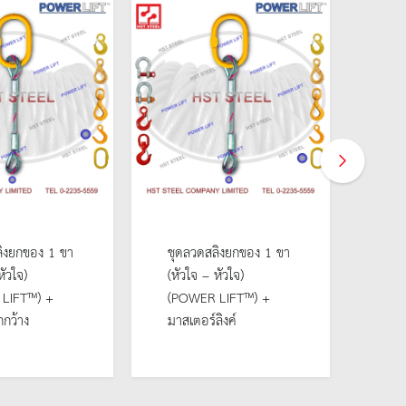
ิงยกของ 1 ขา
ชุดลวดสลิงยกของ 1 ขา
ชุด
หัวใจ)
(หัวใจ – หัวใจ)
(หัว
LIFT™) +
(POWER LIFT™) +
(PO
กว้าง
มาสเตอร์ลิงค์
ตะข