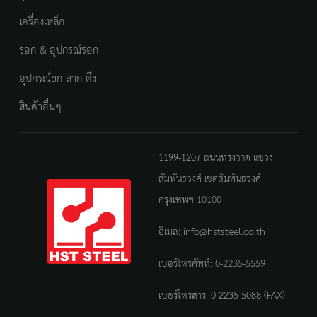
เครื่องเหล็ก
รอก & อุปกรณ์รอก
อุปกรณ์ยก ลาก ดึง
สินค้าอื่นๆ
1199-1207 ถนนทรงวาด แขวง
สัมพันธวงศ์ เขตสัมพันธวงศ์
กรุงเทพฯ 10100
อีเมล:
info@hststeel.co.th
เบอร์โทรศัพท์:
0-2235-5559
เบอร์โทรสาร: 0-2235-5088 (FAX)