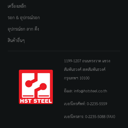
เครื่องเหล็ก
รอก & อุปกรณ์รอก
อุปกรณ์ยก ลาก ดึง
สินค้าอื่นๆ
1199-1207 ถนนทรงวาด แขวง
สัมพันธวงศ์ เขตสัมพันธวงศ์
กรุงเทพฯ 10100
อีเมล:
info@hststeel.co.th
เบอร์โทรศัพท์:
0-2235-5559
เบอร์โทรสาร: 0-2235-5088 (FAX)