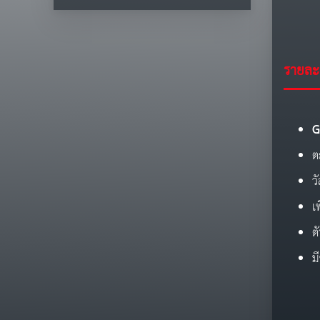
รายละเ
G
ต
ว
เ
ต
ม