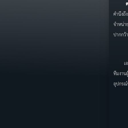
ตะ
คำนึงถึ
จำหน่า
ปากกว้า
เอชเอสท
ทีมงานผ
อุปกรณ์