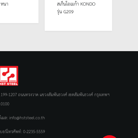
จ หนา
สเก็นโอเมก้า KONDO
อาย
รุ่น G209
1199-1207 ถนนทรงวาด แขวงสัมพันธวงศ์ เขตสัมพันธวงศ์ กรุงเทพฯ
10100
อีเมล:
info@hststeel.co.th
เบอร์โทรศัพท์:
0-2235-5559