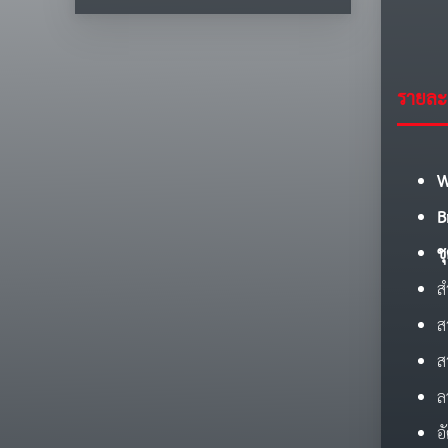
รายละเ
W
B
ช
ส
ส
ส
ล
อ