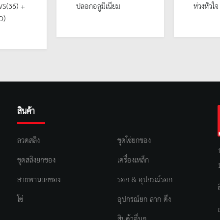
WS(36) +
ปลอกอลูมิเนียม
ห่วงหัวใ
O)
สินค้า
ลวดสลิง
ชุดโซ่ยกของ
ชุดสลิงยกของ
เครื่องเหล็ก
สายพานยกของ
รอก & อุปกรณ์รอก
โซ่
อุปกรณ์ยก ลาก ดึง
สินค้าอื่นๆ