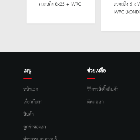
WRC
ลวดสลิง 8x25 + IWRC
ลวดสลิง 6 x 
IWRC (KOND
เมนู
ช่วยเหลือ
หน้าแรก
วิธีการสั่งซื้อสินค้า
เกี่ยวกับเรา
ติดต่อเรา
สินค้า
ลูกค้าของเรา
ข่าวสารและความรู้