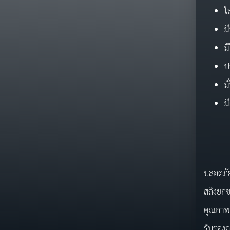
ใ
ม
ม
ป
ม
ม
ชุดล
ปลอดภัย
สลิงยก
คุณภาพ
รับรองค