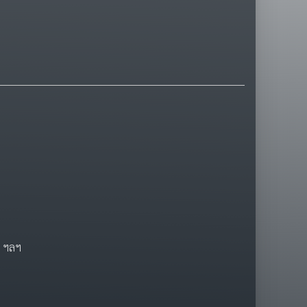
น ฯลฯ