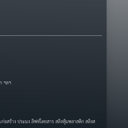
อก ฯลฯ
่อสร้าง ประมง ลิฟท์โดยสาร สลิงหุ้มพลาสติก สลิงส