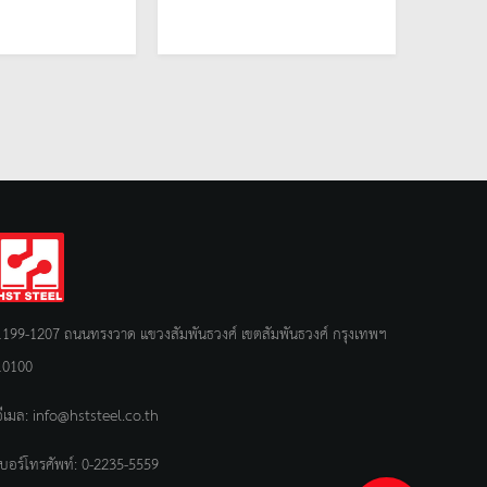
1199-1207 ถนนทรงวาด แขวงสัมพันธวงศ์ เขตสัมพันธวงศ์ กรุงเทพฯ
10100
อีเมล:
info@hststeel.co.th
เบอร์โทรศัพท์:
0-2235-5559