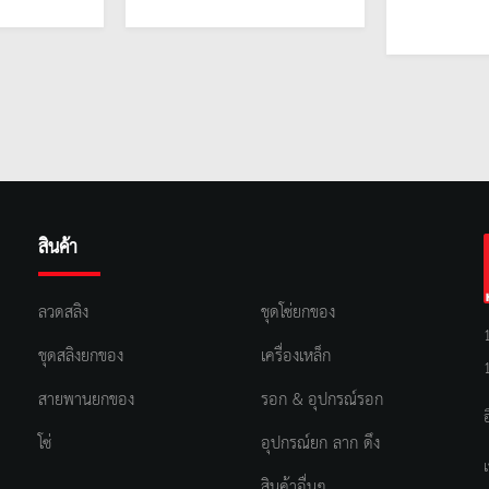
สินค้า
ลวดสลิง
ชุดโซ่ยกของ
ชุดสลิงยกของ
เครื่องเหล็ก
สายพานยกของ
รอก & อุปกรณ์รอก
โซ่
อุปกรณ์ยก ลาก ดึง
สินค้าอื่นๆ