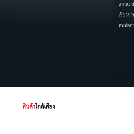
แตนเลส 
เชี่ยวช
สมต่อกา
สินค้า
ใกล้เคียง