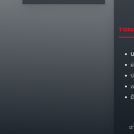
รายละเ
U
ผ
ป
เ
ม
เรามีสว