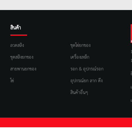
สินค้า
ลวดสลิง
ชุดโซ่ยกของ
ชุดสลิงยกของ
เครื่องเหล็ก
สายพานยกของ
รอก & อุปกรณ์รอก
โซ่
อุปกรณ์ยก ลาก ดึง
สินค้าอื่นๆ