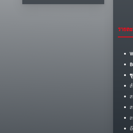
รายละเ
W
B
ช
ส
ส
ส
ล
อ