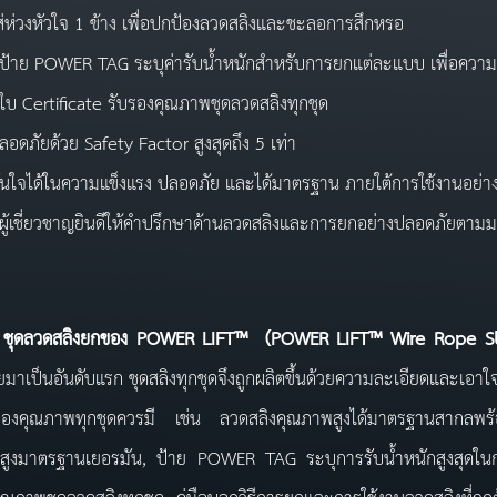
ส่ห่วงหัวใจ 1 ข้าง เพื่อปกป้องลวดสลิงและชะลอการสึกหรอ
ีป้าย POWER TAG ระบุค่ารับน้ำหนักสำหรับการยกแต่ละแบบ เพื่อความ
ีใบ Certificate รับรองคุณภาพชุดลวดสลิงทุกชุด
ลอดภัยด้วย Safety Factor สูงสุดถึง 5 เท่า
ั่นใจได้ในความแข็งแรง ปลอดภัย และได้มาตรฐาน ภายใต้การใช้งานอย่างถ
ีผู้เชี่ยวชาญยินดีให้คำปรึกษาด้านลวดสลิงและการยกอย่างปลอดภัยตา
วดสลิงยกของ
POWER LIFT™ (
POWER
LIFT™
Wire Rope S
มาเป็นอันดับแรก ชุดสลิงทุกชุดจึงถูกผลิตขึ้นด้วยความละเอียดและเอ
ของคุณภาพทุกชุดควรมี เช่น ลวดสลิงคุณภาพสูงได้มาตรฐานสากลพร้อม
สูงมาตรฐานเยอรมัน, ป้าย POWER TAG ระบุการรับน้ำหนักสูงสุดในกา