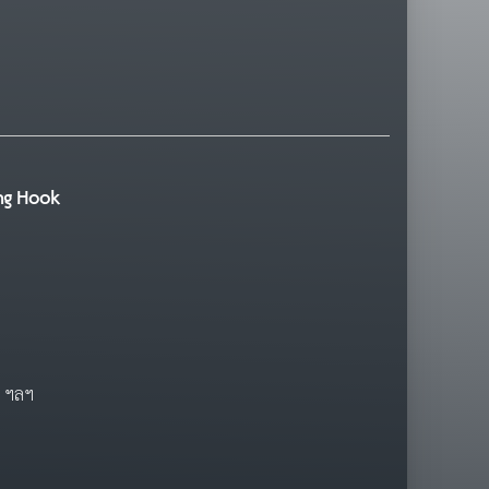
ing Hook
น ฯลฯ