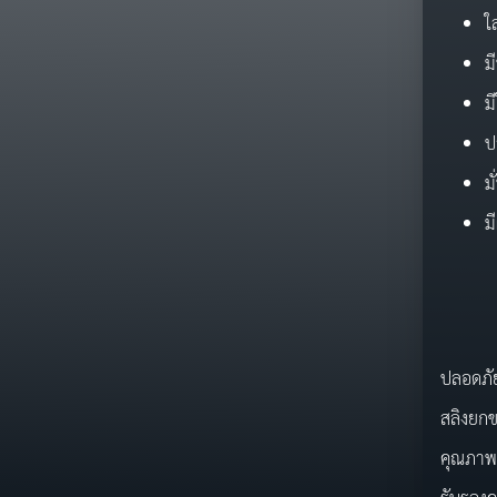
ใ
ม
ม
ป
ม
ม
ชุดล
ปลอดภัย
สลิงยก
คุณภาพ