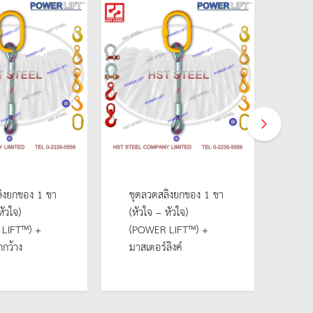
ิงยกของ 1 ขา
ชุดลวดสลิงยกของ 1 ขา
ชุด
หัวใจ)
(หัวใจ – หัวใจ)
(หัว
LIFT™) +
(POWER LIFT™) +
(PO
กว้าง
มาสเตอร์ลิงค์
ตะข