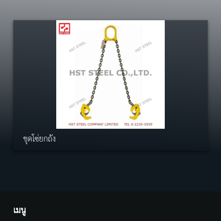
ชุดโซ่ยกถัง
เมนู