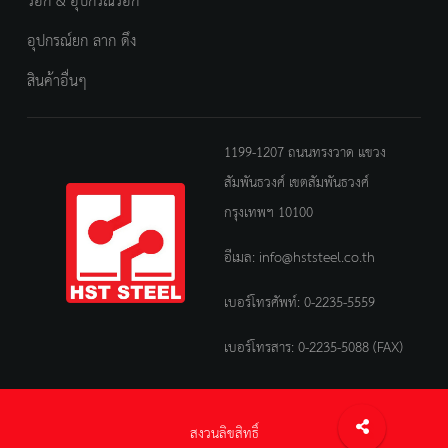
รอก & อุปกรณ์รอก
อุปกรณ์ยก ลาก ดึง
สินค้าอื่นๆ
1199-1207 ถนนทรงวาด แขวง
สัมพันธวงศ์ เขตสัมพันธวงศ์
กรุงเทพฯ 10100
อีเมล:
info@hststeel.co.th
เบอร์โทรศัพท์:
0-2235-5559
เบอร์โทรสาร: 0-2235-5088 (FAX)
สงวนลิขสิทธิ์