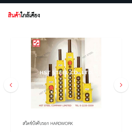
สินค้า
ใกล้เคียง
สวิตช์บังคับรอก HARDWORK