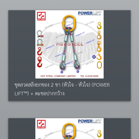
ชุดลวดสลิงยกของ 2 ขา (หัวใจ - หัวใจ) (POWER
LIFT™) + ตะขอปากกว้าง