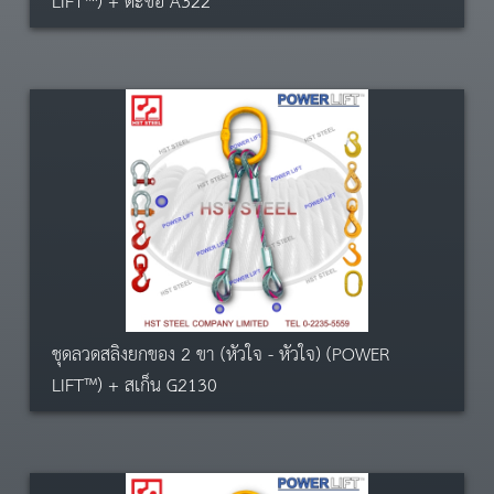
LIFT™) + ตะขอ A322
ชุดลวดสลิงยกของ 2 ขา (หัวใจ - หัวใจ) (POWER
LIFT™) + สเก็น G2130