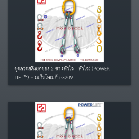
ชุดลวดสลิงยกของ 2 ขา (หัวใจ - หัวใจ) (POWER
LIFT™) + สเก็นโอเมก้า G209