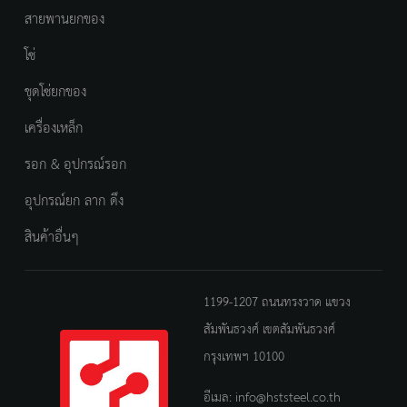
สายพานยกของ
โซ่
ชุดโซ่ยกของ
เครื่องเหล็ก
รอก & อุปกรณ์รอก
อุปกรณ์ยก ลาก ดึง
สินค้าอื่นๆ
1199-1207 ถนนทรงวาด แขวง
สัมพันธวงศ์ เขตสัมพันธวงศ์
กรุงเทพฯ 10100
อีเมล:
info@hststeel.co.th