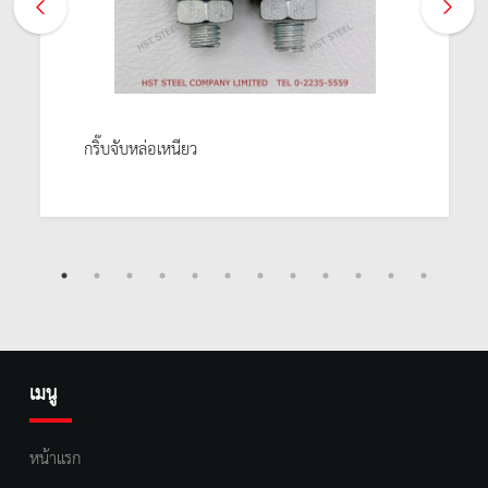
กริ๊บจับหล่อเหนียว
เมนู
หน้าแรก