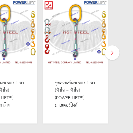
ิงยกของ 1 ขา
ชุดลวดสลิงยกของ 1 ขา
ชุด
หัวใจ)
(หัวใจ – หัวใจ)
(หัว
LIFT™) +
(POWER LIFT™) +
(PO
กว้าง
มาสเตอร์ลิงค์
ตะข