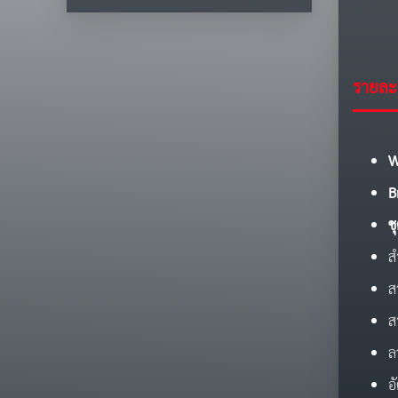
รายละเ
W
B
ช
ส
ส
ส
ล
อ