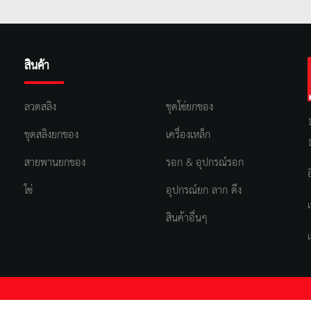
สินค้า
ลวดสลิง
ชุดโซ่ยกของ
ชุดสลิงยกของ
เครื่องเหล็ก
สายพานยกของ
รอก & อุปกรณ์รอก
โซ่
อุปกรณ์ยก ลาก ดึง
สินค้าอื่นๆ