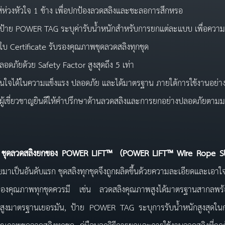
ส่ห่วงหัวใจ 1 ข้าง เพื่อปกป้องลวดสลิงและชะลอการสึกหรอ
ีป้าย POWER TAG ระบุค่ารับน้ำหนักสำหรับการยกแต่ละแบบ เพื่อความ
ีใบ Certificate รับรองคุณภาพชุดลวดสลิงทุกชุด
ลอดภัยด้วย Safety Factor สูงสุดถึง 5 เท่า
ั่นใจได้ในความแข็งแรง ปลอดภัย และได้มาตรฐาน ภายใต้การใช้งานอย่างถ
ีผู้เชี่ยวชาญยินดีให้คำปรึกษาด้านลวดสลิงและการยกอย่างปลอดภัยตา
วดสลิงยกของ
POWER LIFT™ (
POWER
LIFT™
Wire Rope S
มาเป็นอันดับแรก ชุดสลิงทุกชุดจึงถูกผลิตขึ้นด้วยความละเอียดและเอ
ของคุณภาพทุกชุดควรมี เช่น ลวดสลิงคุณภาพสูงได้มาตรฐานสากลพร้อม
สูงมาตรฐานเยอรมัน, ป้าย POWER TAG ระบุการรับน้ำหนักสูงสุดในกา