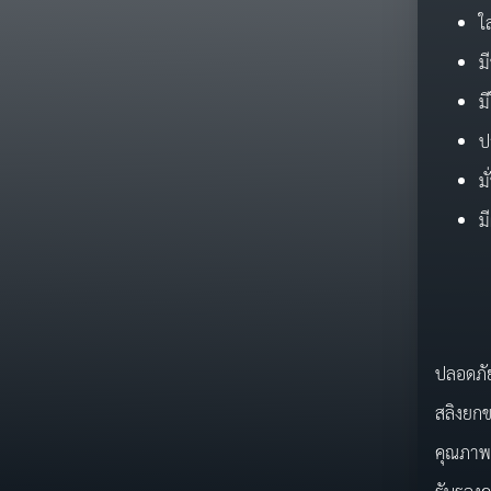
ใ
ม
ม
ป
ม
ม
ชุดล
ปลอดภัย
สลิงยก
คุณภาพ