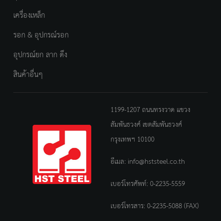
เครื่องเหล็ก
รอก & อุปกรณ์รอก
อุปกรณ์ยก ลาก ดึง
สินค้าอื่นๆ
1199-1207 ถนนทรงวาด แขวง
สัมพันธวงศ์ เขตสัมพันธวงศ์
กรุงเทพฯ 10100
อีเมล:
info@hststeel.co.th
เบอร์โทรศัพท์:
0-2235-5559
เบอร์โทรสาร: 0-2235-5088 (FAX)