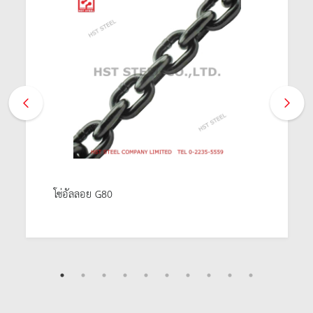
โซ่อัลลอย G80