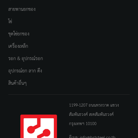
สายพานยกของ
โซ่
ชุดโซ่ยกของ
เครื่องเหล็ก
รอก & อุปกรณ์รอก
อุปกรณ์ยก ลาก ดึง
สินค้าอื่นๆ
1199-1207 ถนนทรงวาด แขวง
สัมพันธวงศ์ เขตสัมพันธวงศ์
กรุงเทพฯ 10100
อีเมล:
info@hststeel.co.th