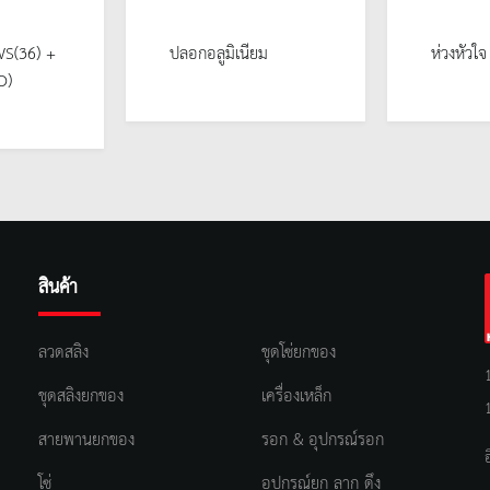
WS(36) +
ปลอกอลูมิเนียม
ห่วงหัวใ
O)
สินค้า
ลวดสลิง
ชุดโซ่ยกของ
ชุดสลิงยกของ
เครื่องเหล็ก
สายพานยกของ
รอก & อุปกรณ์รอก
โซ่
อุปกรณ์ยก ลาก ดึง