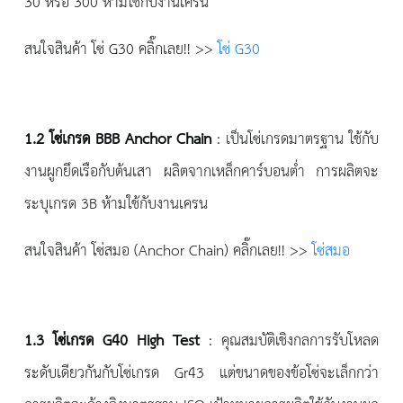
30 หรือ 300 ห้ามใช้กับงานเครน
สนใจสินค้า โซ่ G30 คลิ๊กเลย!! >>
โซ่ G30
1.2
โซ่เกรด
BBB
A
nchor
C
hain
: เป็นโซ่เกรดมาตรฐาน ใช้กับ
งานผูกยึดเรือกับต้นเสา ผลิตจากเหล็กคาร์บอนต่ำ การผลิตจะ
ระบุเกรด 3B ห้ามใช้กับงานเครน
สนใจสินค้า โซ่สมอ (Anchor Chain) คลิ๊กเลย!! >>
โซ่สมอ
1.3
โซ่เกรด
G40
H
igh
T
est
: คุณสมบัติเชิงกลการรับโหลด
ระดับเดียวกันกับโซ่เกรด Gr43 แต่ขนาดของข้อโซ่จะเล็กกว่า